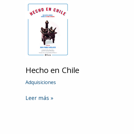
Hecho en Chile
Adquisiciones
Hecho
Leer más »
en
Chile