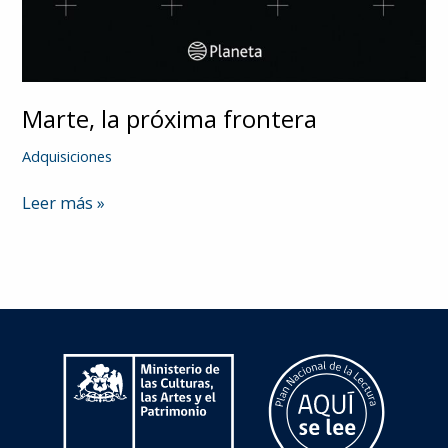
Marte, la próxima frontera
Adquisiciones
Marte,
Leer más »
la
próxima
frontera