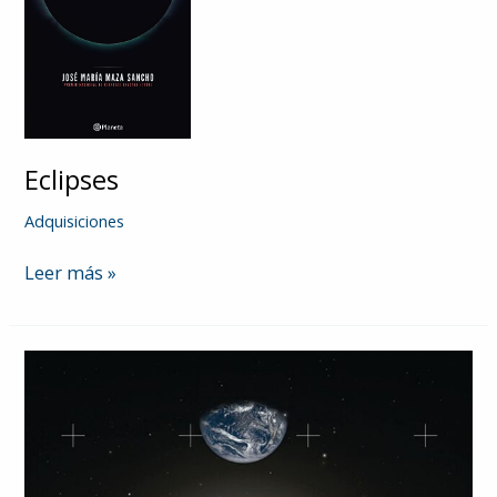
Eclipses
Adquisiciones
Eclipses
Leer más »