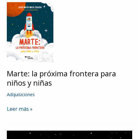
Marte: la próxima frontera para
niños y niñas
Adquisiciones
Marte:
Leer más »
la
próxima
frontera
para