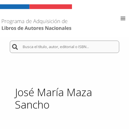
Ir
al
contenido
Ma
Me
Buscar
por:
José María Maza
Sancho