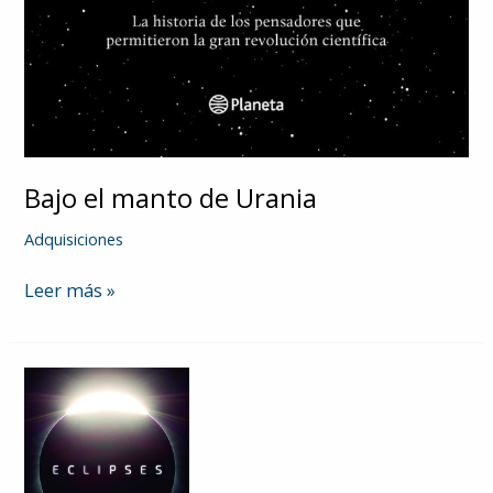
Bajo el manto de Urania
Adquisiciones
Bajo
Leer más »
el
manto
de
Urania