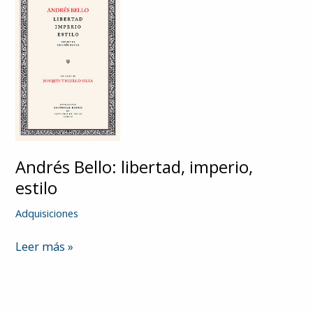
Andrés Bello: libertad, imperio,
estilo
Adquisiciones
Andrés
Leer más »
Bello:
libertad,
imperio,
estilo