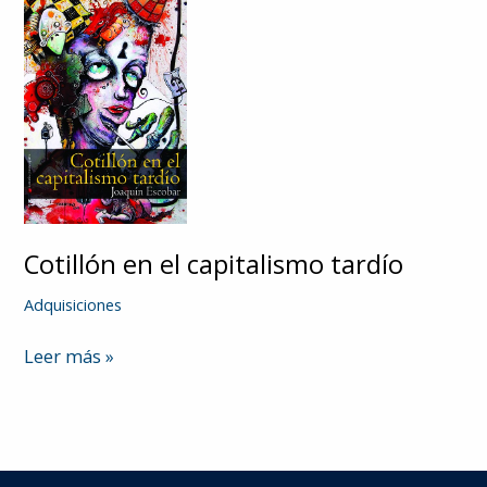
Cotillón en el capitalismo tardío
Adquisiciones
Cotillón
Leer más »
en
el
capitalismo
tardío