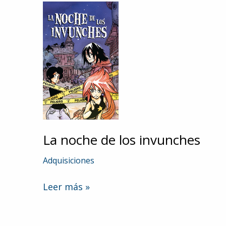
La noche de los invunches
Adquisiciones
La
Leer más »
noche
de
los