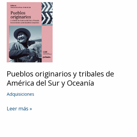
Pueblos originarios y tribales de
América del Sur y Oceanía
Adquisiciones
Pueblos
Leer más »
originarios
y
tribales