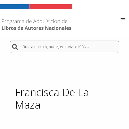
Ir
al
contenido
Ma
Me
Buscar
por:
Francisca De La
Maza