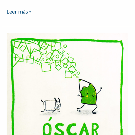
Un
Leer más »
animal,
un
voto