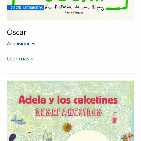
Óscar
Adquisiciones
Óscar
Leer más »