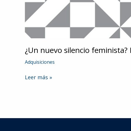
¿Un nuevo silencio feminista?
Adquisiciones
¿Un
Leer más »
nuevo
silencio
feminista?
La
transformación
de
un