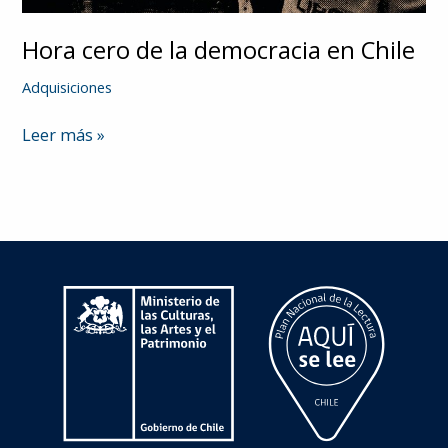
Hora cero de la democracia en Chile
Adquisiciones
Hora
Leer más »
cero
de
la
democracia
en
Chile