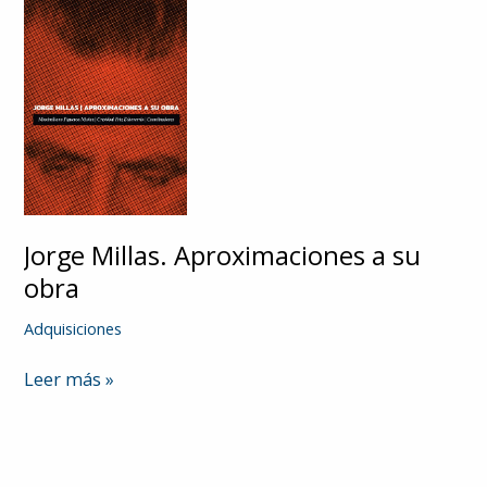
Jorge Millas. Aproximaciones a su
obra
Adquisiciones
Jorge
Leer más »
Millas.
Aproximaciones
a
su