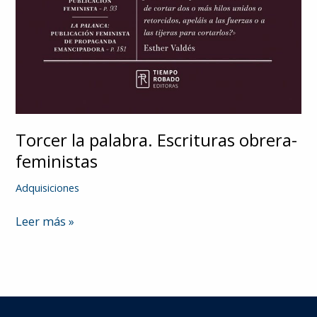
Torcer la palabra. Escrituras obrera-
feministas
Adquisiciones
Torcer
Leer más »
la
palabra.
Escrituras
obrera-
feministas