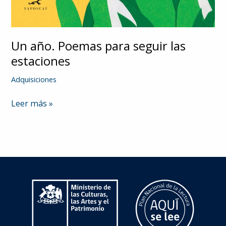
Un año. Poemas para seguir las
estaciones
Adquisiciones
Un
Leer más »
año.
Poemas
para
seguir
las
estaciones