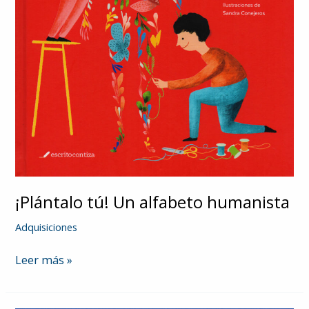
¡Plántalo tú! Un alfabeto humanista
Adquisiciones
¡Plántalo
Leer más »
tú!
Un
alfabeto