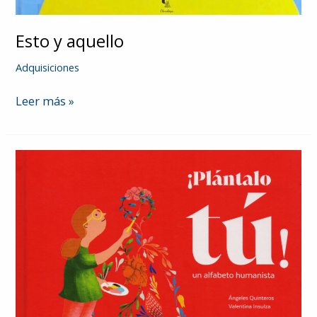
Esto y aquello
Adquisiciones
Esto
Leer más »
y
aquello