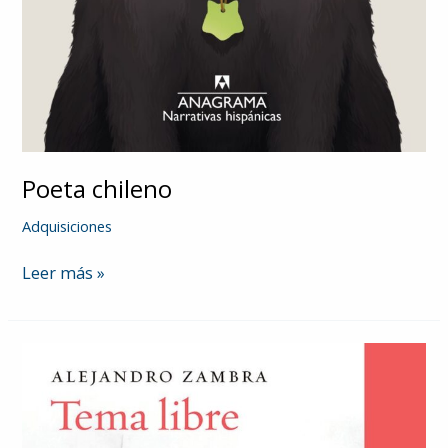
Poeta chileno
Adquisiciones
Poeta
Leer más »
chileno