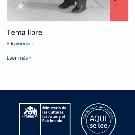
Tema libre
Adquisiciones
Tema
Leer más »
libre