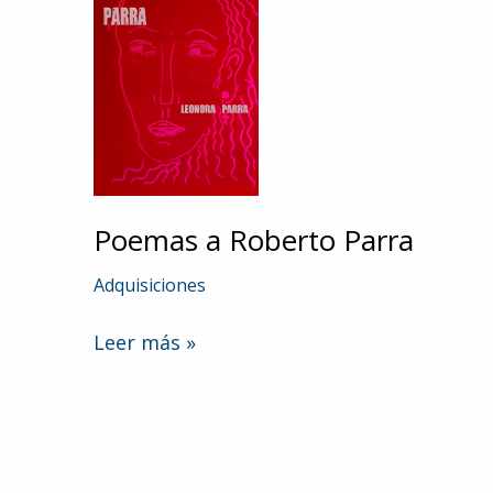
Poemas a Roberto Parra
Adquisiciones
Poemas
Leer más »
a
Roberto
Parra