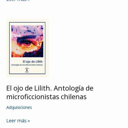
de
papel
El ojo de Lilith. Antología de
microficcionistas chilenas
Adquisiciones
El
Leer más »
ojo