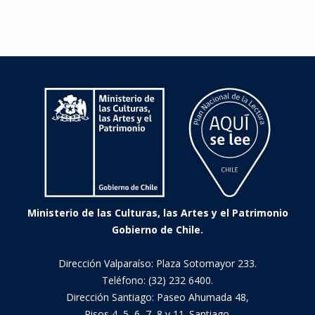
de
Lilith.
Antología
de
microficcionistas
chilenas
Ministerio de las Culturas, las Artes y el Patrimonio
Gobierno de Chile.
Dirección Valparaíso: Plaza Sotomayor 233.
Teléfono: (32) 232 6400.
Dirección Santiago: Paseo Ahumada 48,
Pisos 4, 5, 6, 7, 8 y 11. Santiago.