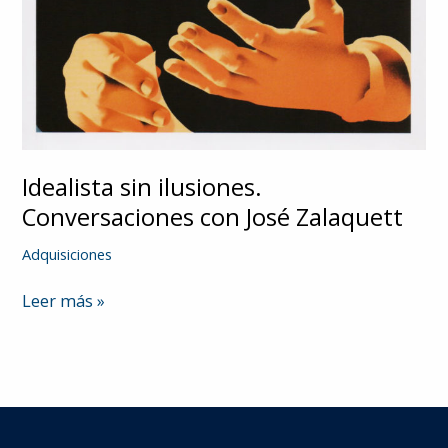
Idealista sin ilusiones.
Conversaciones con José Zalaquett
Adquisiciones
Idealista
Leer más »
sin
ilusiones.
Conversaciones
con
José
Zalaquett