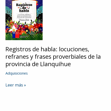
Registros de habla: locuciones,
refranes y frases proverbiales de la
provincia de Llanquihue
Adquisiciones
Registros
Leer más »
de
habla:
locuciones,
refranes