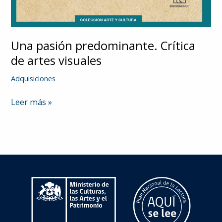
Una pasión predominante. Crítica
de artes visuales
Adquisiciones
Una
Leer más »
pasión
predominante.
Crítica
de
artes
visuales