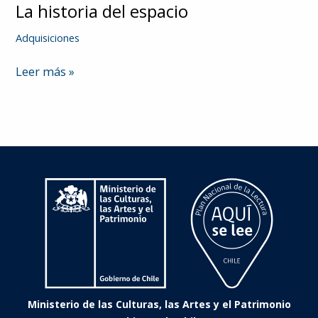
La historia del espacio
Adquisiciones
La
Leer más »
historia
del
espacio
Ministerio de las Culturas, las Artes y el Patrimonio