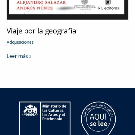
Viaje por la geografía
Adquisiciones
Viaje
Leer más »
por
la
geografía