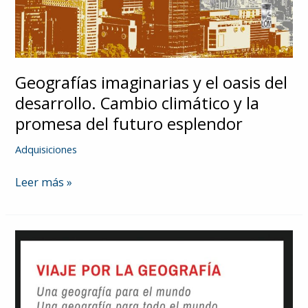
Geografías imaginarias y el oasis del
desarrollo. Cambio climático y la
promesa del futuro esplendor
Adquisiciones
Geografías
Leer más »
imaginarias
y
el
oasis
del
desarrollo.
Cambio